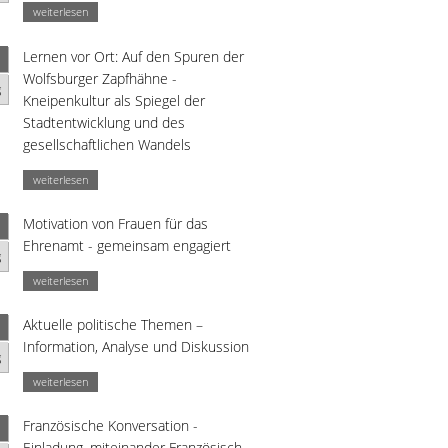
weiterlesen
Lernen vor Ort: Auf den Spuren der
Wolfsburger Zapfhähne -
g
Kneipenkultur als Spiegel der
Stadtentwicklung und des
gesellschaftlichen Wandels
weiterlesen
Motivation von Frauen für das
Ehrenamt - gemeinsam engagiert
g
weiterlesen
Aktuelle politische Themen –
Information, Analyse und Diskussion
g
weiterlesen
Französische Konversation -
Einladung, miteinander Französisch