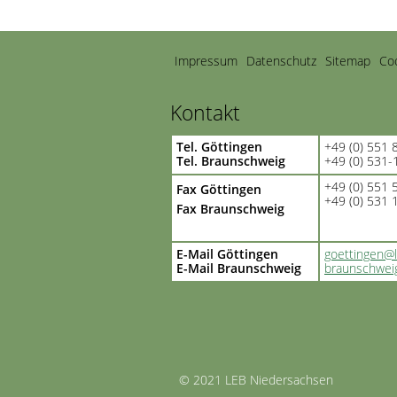
Navigation
Impressum
Datenschutz
Sitemap
Coo
überspringen
Kontakt
Tel. Göttingen
+49 (0) 551 
Tel. Braunschweig
+49 (0) 531
+49 (0) 551
Fax Göttingen
+49 (0) 531
Fax Braunschweig
E-Mail Göttingen
goettingen@
E-Mail Braunschweig
braunschwei
© 2021 LEB Niedersachsen