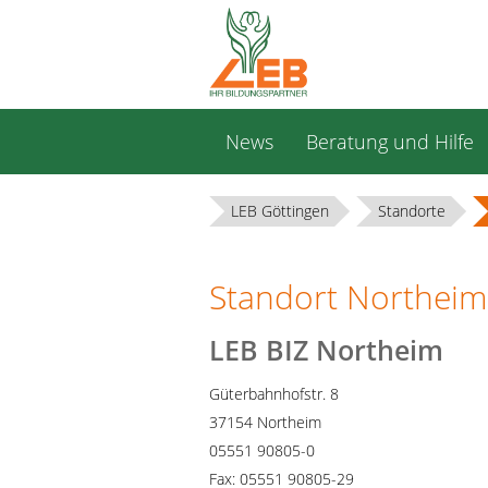
Navigation
News
Beratung und Hilfe
überspringen
LEB Göttingen
Standorte
Standort Northeim
LEB BIZ Northeim
Güterbahnhofstr. 8
37154 Northeim
05551 90805-0
Fax: 05551 90805-29