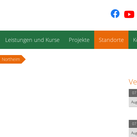
Leistungen und Kurse
Projekte
Standorte
K
Northeim
Ve
07
Au
07
Au