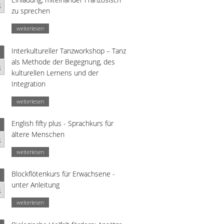
g
zu sprechen
weiterlesen
Interkultureller Tanzworkshop – Tanz
als Methode der Begegnung, des
g
kulturellen Lernens und der
Integration
weiterlesen
English fifty plus - Sprachkurs für
ältere Menschen
g
weiterlesen
Blockflötenkurs für Erwachsene -
unter Anleitung
g
weiterlesen