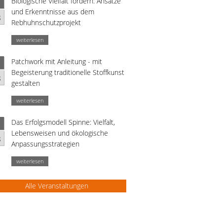
Biologische Vielfalt fördern: Ansätze
und Erkenntnisse aus dem
g
Rebhuhnschutzprojekt
weiterlesen
Patchwork mit Anleitung - mit
Begeisterung traditionelle Stoffkunst
g
gestalten
weiterlesen
Das Erfolgsmodell Spinne: Vielfalt,
Lebensweisen und ökologische
g
Anpassungsstrategien
weiterlesen
Alle Veranstaltungen