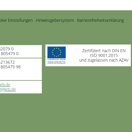
kie Einstellungen
Hinweisgebersystem
Barrierefreiheitserklärung
82079 0
Zertifiziert nach DIN EN
-1805479 0
ISO 9001:2015
und zugelassen nach AZAV
 5213672
 1805479 98
leb.de
g@leb.de