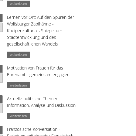
weiterlesen
Lernen vor Ort: Auf den Spuren der
Wolfsburger Zapfhähne -
g
Kneipenkultur als Spiegel der
Stadtentwicklung und des
gesellschaftlichen Wandels
weiterlesen
Motivation von Frauen für das
Ehrenamt - gemeinsam engagiert
g
weiterlesen
Aktuelle politische Themen –
Information, Analyse und Diskussion
g
weiterlesen
Französische Konversation -
Einladung, miteinander Französisch