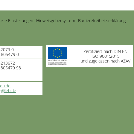
kie Einstellungen
Hinweisgebersystem
Barrierefreiheitserklärung
82079 0
Zertifiziert nach DIN EN
-1805479 0
ISO 9001:2015
und zugelassen nach AZAV
 5213672
 1805479 98
leb.de
g@leb.de