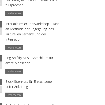
g
zu sprechen
weiterlesen
Interkultureller Tanzworkshop – Tanz
als Methode der Begegnung, des
g
kulturellen Lernens und der
Integration
weiterlesen
English fifty plus - Sprachkurs für
ältere Menschen
g
weiterlesen
Blockflötenkurs für Erwachsene -
unter Anleitung
g
weiterlesen