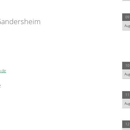
09
Gandersheim
Au
10
.de
Au
z
11
Au
12