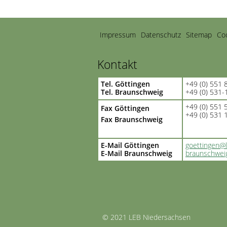
Navigation
Impressum
Datenschutz
Sitemap
Coo
überspringen
Kontakt
Tel. Göttingen
+49 (0) 551 
Tel. Braunschweig
+49 (0) 531
+49 (0) 551
Fax Göttingen
+49 (0) 531
Fax Braunschweig
E-Mail Göttingen
goettingen@
E-Mail Braunschweig
braunschwei
© 2021 LEB Niedersachsen