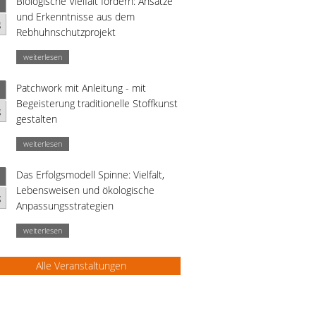
Biologische Vielfalt fördern: Ansätze
und Erkenntnisse aus dem
g
Rebhuhnschutzprojekt
weiterlesen
Patchwork mit Anleitung - mit
Begeisterung traditionelle Stoffkunst
g
gestalten
weiterlesen
Das Erfolgsmodell Spinne: Vielfalt,
Lebensweisen und ökologische
g
Anpassungsstrategien
weiterlesen
Alle Veranstaltungen