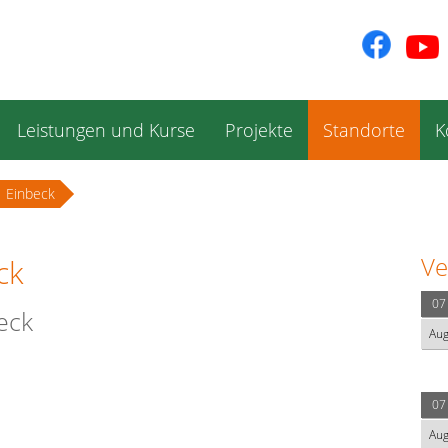
Leistungen und Kurse
Projekte
Standorte
K
Einbeck
Ve
ck
07
eck
Au
07
Au