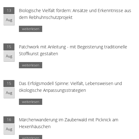
Biologische Vielfalt fördern: Ansätze und Erkenntnisse aus
13
dem Rebhuhnschutzprojekt
Aug
weiterlesen
Patchwork mit Anleitung - mit Begeisterung traditionelle
15
Stoffkunst gestalten
Aug
weiterlesen
Das Erfolgsmodell Spinne: Vielfalt, Lebensweisen und
15
ökologische Anpassungsstrategien
Aug
weiterlesen
Märchenwanderung im Zauberwald mit Picknick am
16
Hexenhäuschen
Aug
weiterlesen