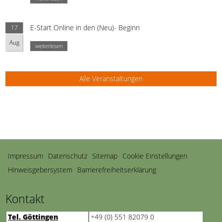
E-Start Online in den (Neu)- Beginn
17
Aug
weiterlesen
Alle Veranstaltungen
Navigation
Impressum
Datenschutz
Sitemap
Cookie Einstellungen
überspringen
Hinweisgebersystem
Barrierefreiheitserklärung
Kontakt
Tel. Göttingen
+49 (0) 551 82079 0