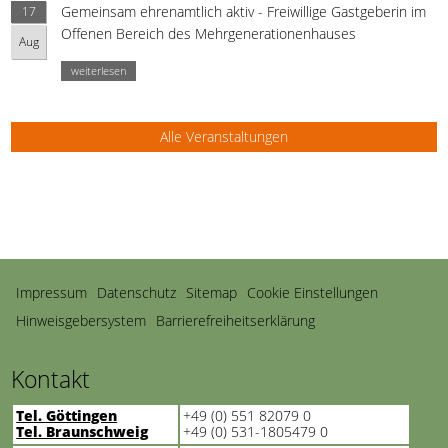
Gemeinsam ehrenamtlich aktiv - Freiwillige Gastgeberin im
17
Offenen Bereich des Mehrgenerationenhauses
Aug
weiterlesen
Alle Veranstaltungen
Navigation
Impressum
Datenschutz
Sitemap
Cookie Einstellungen
überspringen
Hinweisgebersystem
Barrierefreiheitserklärung
Kontakt
Tel. Göttingen
+49 (0) 551 82079 0
Tel. Braunschweig
+49 (0) 531-1805479 0