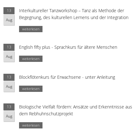
Interkultureller Tanzworkshop – Tanz als Methode der
13
Begegnung, des kulturellen Lernens und der Integration
Aug
weiterlesen
English fifty plus - Sprachkurs für ältere Menschen
13
Aug
weiterlesen
Blockflötenkurs für Erwachsene - unter Anleitung
13
Aug
weiterlesen
Biologische Vielfalt fördern: Ansätze und Erkenntnisse aus
13
dem Rebhuhnschutzprojekt
Aug
weiterlesen