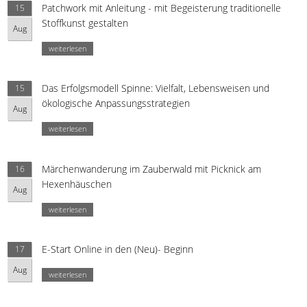
Patchwork mit Anleitung - mit Begeisterung traditionelle
15
Stoffkunst gestalten
Aug
weiterlesen
Das Erfolgsmodell Spinne: Vielfalt, Lebensweisen und
15
ökologische Anpassungsstrategien
Aug
weiterlesen
Märchenwanderung im Zauberwald mit Picknick am
16
Hexenhäuschen
Aug
weiterlesen
E-Start Online in den (Neu)- Beginn
17
Aug
weiterlesen