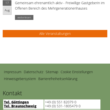
Gemeinsam ehrenamtlich aktiv - Freiwillige Gastgeberin im
17
Offenen Bereich des Mehrgenerationenhauses
Aug
weiterlesen
Alle Veranstaltungen
Navigation
Impressum
Datenschutz
Sitemap
Cookie Einstellungen
überspringen
Hinweisgebersystem
Barrierefreiheitserklärung
Kontakt
Tel. Göttingen
+49 (0) 551 82079 0
Tel. Braunschweig
+49 (0) 531-1805479 0