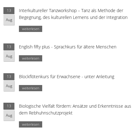
Interkultureller Tanzworkshop – Tanz als Methode der
13
Begegnung, des kulturellen Lernens und der Integration
Aug
weiterlesen
English fifty plus - Sprachkurs für ältere Menschen
13
Aug
weiterlesen
Blockflötenkurs für Erwachsene - unter Anleitung
13
Aug
weiterlesen
Biologische Vielfalt fördern: Ansätze und Erkenntnisse aus
13
dem Rebhuhnschutzprojekt
Aug
weiterlesen