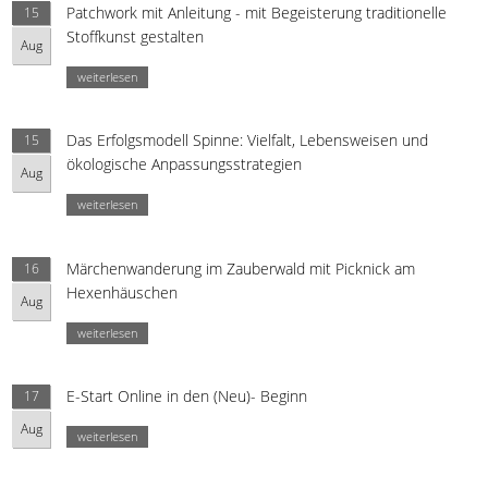
Patchwork mit Anleitung - mit Begeisterung traditionelle
15
Stoffkunst gestalten
Aug
weiterlesen
Das Erfolgsmodell Spinne: Vielfalt, Lebensweisen und
15
ökologische Anpassungsstrategien
Aug
weiterlesen
Märchenwanderung im Zauberwald mit Picknick am
16
Hexenhäuschen
Aug
weiterlesen
E-Start Online in den (Neu)- Beginn
17
Aug
weiterlesen