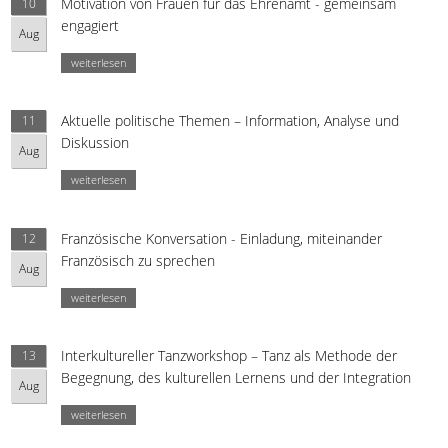
Motivation von Frauen für das Ehrenamt - gemeinsam
10
engagiert
Aug
weiterlesen
Aktuelle politische Themen – Information, Analyse und
11
Diskussion
Aug
weiterlesen
Französische Konversation - Einladung, miteinander
12
Französisch zu sprechen
Aug
weiterlesen
Interkultureller Tanzworkshop – Tanz als Methode der
13
Begegnung, des kulturellen Lernens und der Integration
Aug
weiterlesen