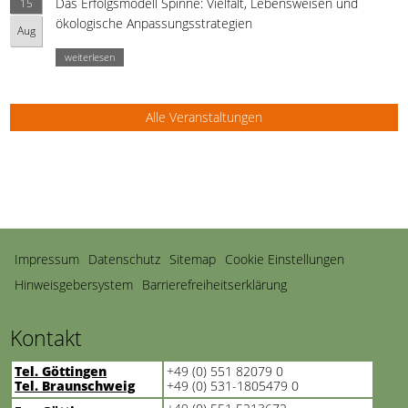
Das Erfolgsmodell Spinne: Vielfalt, Lebensweisen und
15
ökologische Anpassungsstrategien
Aug
weiterlesen
Alle Veranstaltungen
Navigation
Impressum
Datenschutz
Sitemap
Cookie Einstellungen
überspringen
Hinweisgebersystem
Barrierefreiheitserklärung
Kontakt
Tel. Göttingen
+49 (0) 551 82079 0
Tel. Braunschweig
+49 (0) 531-1805479 0