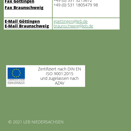
+49 (0) 551 5213672
Fax Göttingen
+49 (0) 531 1805479 98
Fax Braunschweig
E-Mail Göttingen
goettingen@leb.de
E-Mail Braunschweig
braunschweig@leb.de
Zertifiziert nach DIN EN
ISO 9001:2015
und zugelassen nach
AZAV
© 2021 LEB NIEDERSACHSEN